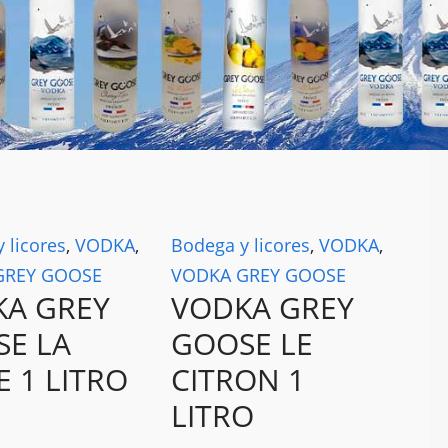
 licores
,
VODKA
,
Bodega y licores
,
VODKA
,
GREY GOOSE
VODKA GREY GOOSE
KA GREY
VODKA GREY
E LA
GOOSE LE
E 1 LITRO
CITRON 1
LITRO