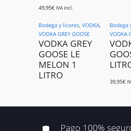
49,95
€
IVA incl.
Bodega y licores
,
VODKA
,
Bodega y
VODKA GREY GOOSE
VODKA 
VODKA GREY
VOD
GOOSE LE
GOOS
MELON 1
LITR
LITRO
39,95
€
IV
Pago 100% segur