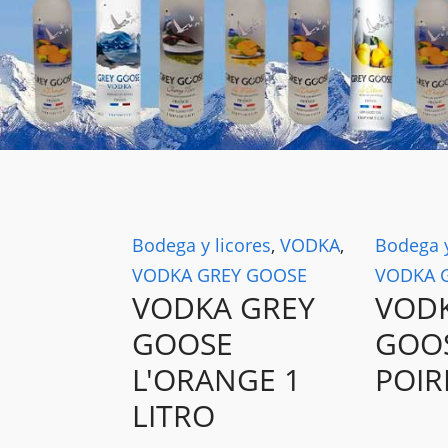
Bodega y licores
,
VODKA
,
Bodega y
VODKA GREY GOOSE
VODKA 
VODKA GREY
VOD
GOOSE
GOOS
L'ORANGE 1
POIR
LITRO