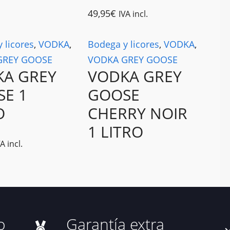
49,95
€
IVA incl.
 licores
,
VODKA
,
Bodega y licores
,
VODKA
,
GREY GOOSE
VODKA GREY GOOSE
KA GREY
VODKA GREY
E 1
GOOSE
O
CHERRY NOIR
1 LITRO
A incl.
o
Garantía extra