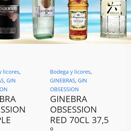
 licores
,
Bodega y licores
,
AS
,
GIN
GINEBRAS
,
GIN
ION
OBSESSION
BRA
GINEBRA
SSION
OBSESSION
PLE
RED 70CL 37,5
º