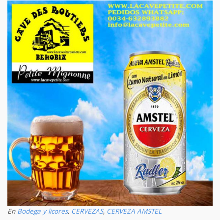
En
Bodega y licores
,
CERVEZAS
,
CERVEZA AMSTEL