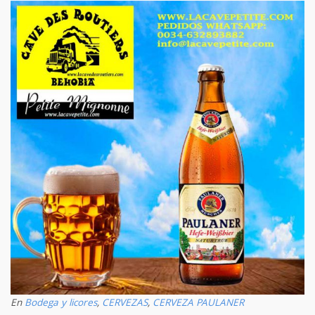
En
Bodega y licores
,
CERVEZAS
,
CERVEZA PAULANER