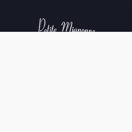
Aviso Legal
Política de Cookies
Política de Privacidad
Condiciones de compra
©La Cave Petite. All rights reserved.
Creditos web
.