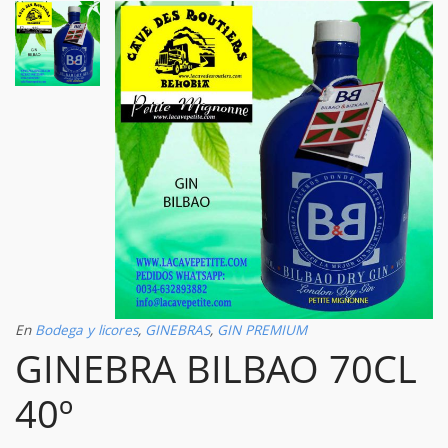
En
Bodega y licores
,
GINEBRAS
,
GIN PREMIUM
GINEBRA BILBAO 70CL
40º