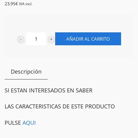
23,95
€
IVA incl.
GINEBRA
AÑADIR AL CARRITO
BILBAO
70CL
40º
Descripción
cantidad
SI ESTAN INTERESADOS EN SABER
LAS CARACTERISTICAS DE ESTE PRODUCTO
PULSE
AQUI