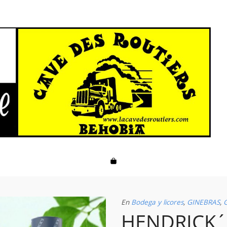
En
Bodega y licores
,
GINEBRAS
,
HENDRICK´