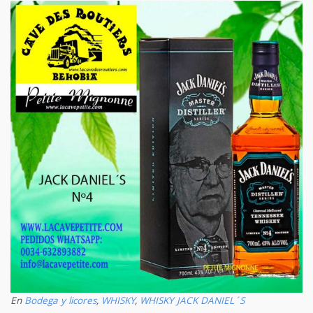
En
Bodega y licores
,
WHISKY
,
WHISKY JACK DANIEL´S