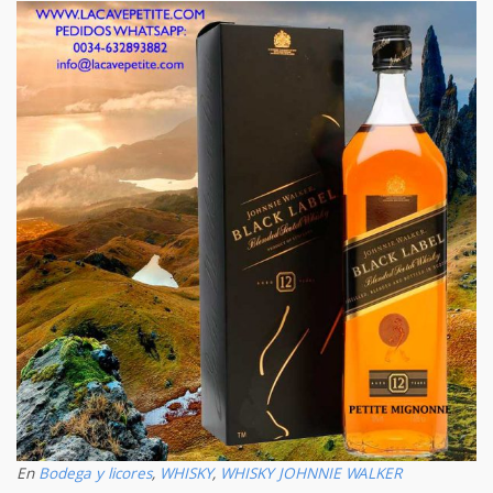
En
Bodega y licores
,
WHISKY
,
WHISKY JOHNNIE WALKER