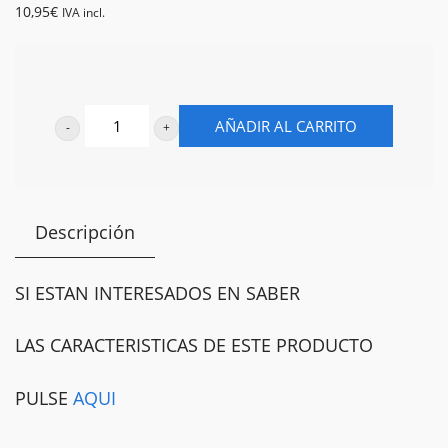
10,95
€
IVA incl.
MARTINI
AÑADIR AL CARRITO
BLANCO
1,5
LITROS
Descripción
cantidad
SI ESTAN INTERESADOS EN SABER
LAS CARACTERISTICAS DE ESTE PRODUCTO
PULSE
AQUI