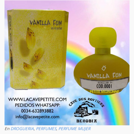
En
DROGUERIA
,
PERFUMES
,
PERFUME MUJER