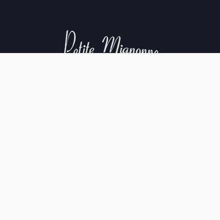
Aviso Legal
Política de Cookies
Política de Privacidad
Condiciones de compra
©La Cave Petite. All rights reserved.
Creditos web
.