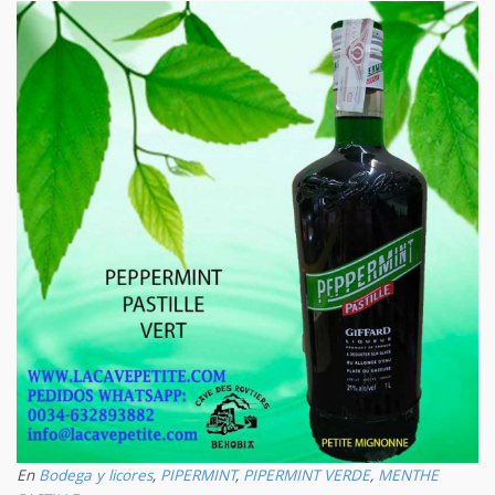
En
Bodega y licores
,
PIPERMINT
,
PIPERMINT VERDE
,
MENTHE