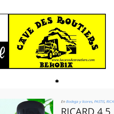
En
Bodega y licores
,
PASTIS
,
RIC
RICARD 4,5