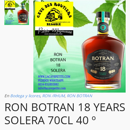
En
Bodega y licores
,
RON /RHUM
,
RON BOTRAN
RON BOTRAN 18 YEARS
SOLERA 70CL 40 º