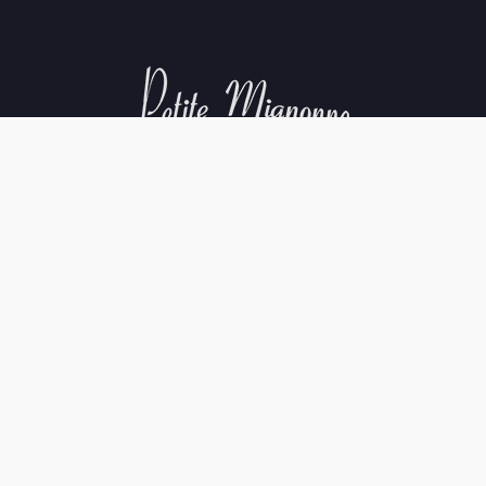
Aviso Legal
Política de Cookies
Política de Privacidad
Condiciones de compra
©La Cave Petite. All rights reserved.
Creditos web
.