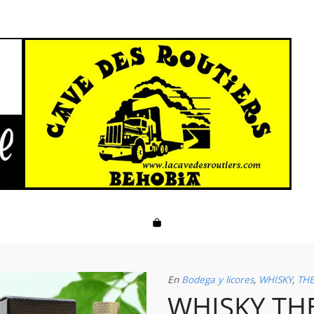
En
Bodega y licores
,
WHISKY
,
TH
WHISKY TH