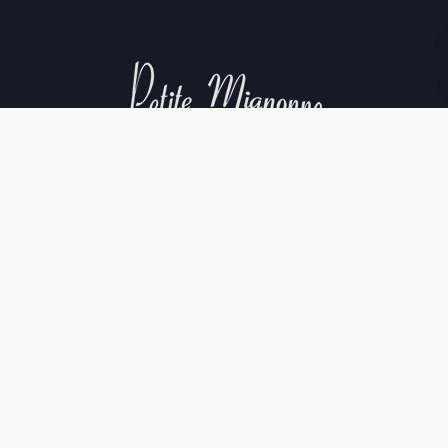
Aviso Legal
Política de Cookies
Política de Privacidad
Condiciones de compra
©La Cave Petite. All rights reserved.
Creditos web
.