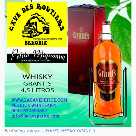
En
Bodega y licores
,
WHISKY
,
WHISKY GRANT´S