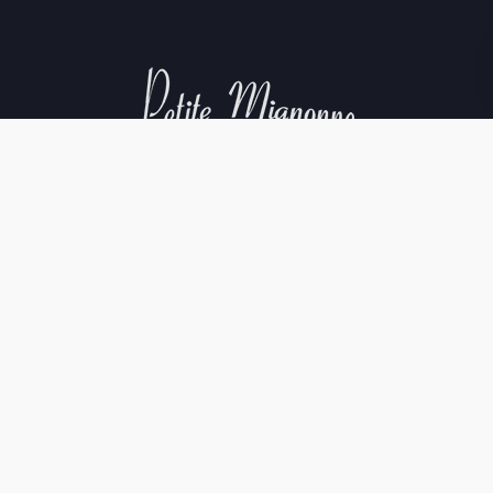
Aviso Legal
Política de Cookies
Política de Privacidad
Condiciones de compra
©La Cave Petite. All rights reserved.
Creditos web
.