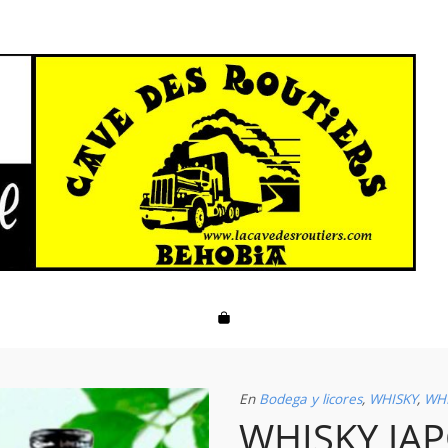
En
Bodega y licores
,
WHISKY
,
WHI
WHISKY JA