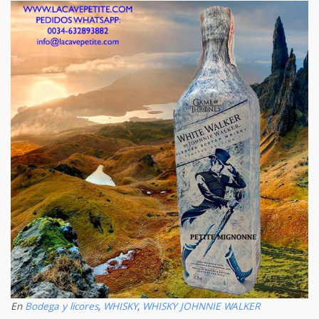
En
Bodega y licores
,
WHISKY
,
WHISKY JOHNNIE WALKER